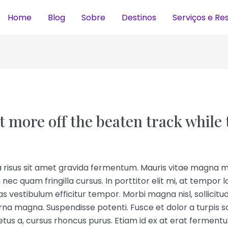
Home
Blog
Sobre
Destinos
Serviços e Re
 more off the beaten track while 
risus sit amet gravida fermentum. Mauris vitae magna m
 nec quam fringilla cursus. In porttitor elit mi, at tempor lo
s vestibulum efficitur tempor. Morbi magna nisl, sollicitu
rna magna. Suspendisse potenti. Fusce et dolor a turpis so
etus a, cursus rhoncus purus. Etiam id ex at erat ferment