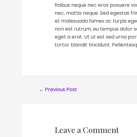
finibus neque nec eros posuere var
nec, mattis neque. Sed egestas fri
et malesuada fames ac turpis egest
non est rutrum, eu tempus dolor s
eget a erat. Ut ut est sed urna por
tortor blandit tincidunt. Pellent
Post
←
Previous Post
navigation
Leave a Comment