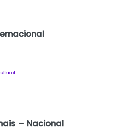
ternacional
ltural
ais – Nacional