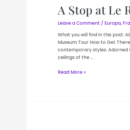
A Stop at Le 
Leave a Comment
/
Europa
,
Fr
What you will find in this post
Museum Tour How to Get There 1
contemporary styles. Adorned w
ceilings of the …
A
Read More »
Stop
at
Le
Restaurant
du
Musée
d’Orsay