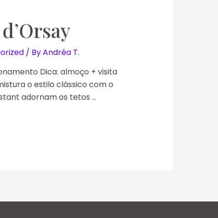
 d’Orsay
orized
/ By
Andréa T.
onamento Dica: almoço + visita
stura o estilo clássico com o
stant adornam os tetos …