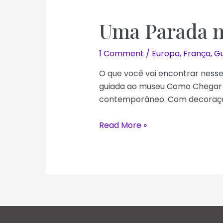
Uma Parada n
1 Comment
/
Europa
,
França
,
Gu
O que você vai encontrar nesse
guiada ao museu Como Chegar 1.
contemporâneo. Com decoração 
Uma
Read More »
Parada
no
Restaurante
do
Museu
d’Orsay