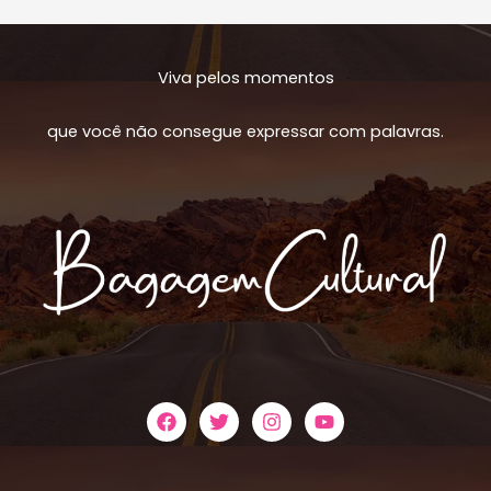
História:
Resenha
do
Viva pelos momentos
filme
‘A
que você não consegue expressar com palavras.
Invenção
de
Hugo
Cabret’