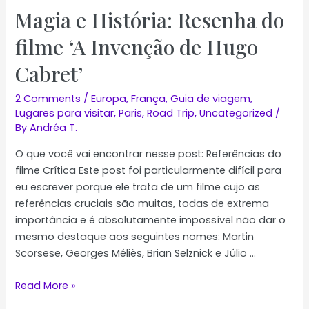
Magia e História: Resenha do
filme ‘A Invenção de Hugo
Cabret’
2 Comments
/
Europa
,
França
,
Guia de viagem
,
Lugares para visitar
,
Paris
,
Road Trip
,
Uncategorized
/
By
Andréa T.
O que você vai encontrar nesse post: Referências do
filme Crítica Este post foi particularmente difícil para
eu escrever porque ele trata de um filme cujo as
referências cruciais são muitas, todas de extrema
importância e é absolutamente impossível não dar o
mesmo destaque aos seguintes nomes: Martin
Scorsese, Georges Méliès, Brian Selznick e Júlio …
Magia
Read More »
e