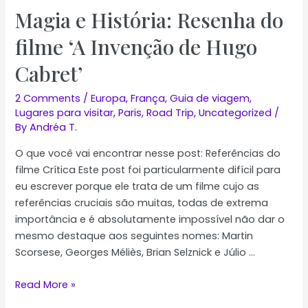
Magia e História: Resenha do
filme ‘A Invenção de Hugo
Cabret’
2 Comments
/
Europa
,
França
,
Guia de viagem
,
Lugares para visitar
,
Paris
,
Road Trip
,
Uncategorized
/
By
Andréa T.
O que você vai encontrar nesse post: Referências do
filme Crítica Este post foi particularmente difícil para
eu escrever porque ele trata de um filme cujo as
referências cruciais são muitas, todas de extrema
importância e é absolutamente impossível não dar o
mesmo destaque aos seguintes nomes: Martin
Scorsese, Georges Méliès, Brian Selznick e Júlio …
Magia
Read More »
e