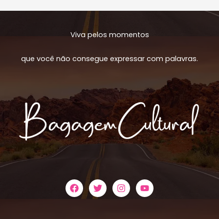
História:
Resenha
do
Viva pelos momentos
filme
‘A
que você não consegue expressar com palavras.
Invenção
de
Hugo
Cabret’