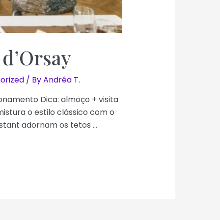
 d’Orsay
orized
/ By
Andréa T.
onamento Dica: almoço + visita
stura o estilo clássico com o
stant adornam os tetos …