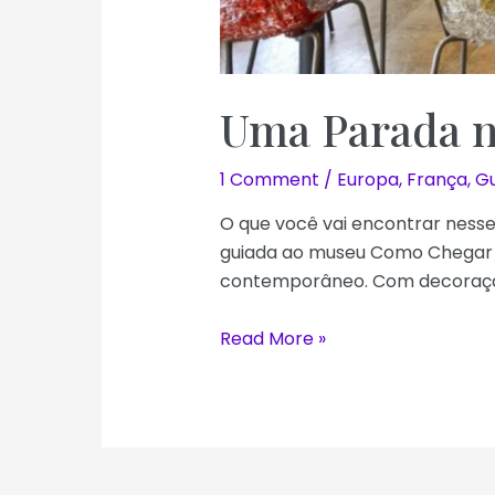
Uma Parada n
1 Comment
/
Europa
,
França
,
Gu
O que você vai encontrar nesse
guiada ao museu Como Chegar 1.
contemporâneo. Com decoração 
Uma
Read More »
Parada
no
Restaurante
do
Museu