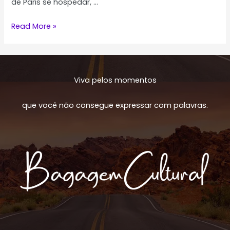
de Paris se hospedar, …
Os
Read More »
Arrondissements
de
Paris
Viva pelos momentos
que você não consegue expressar com palavras.